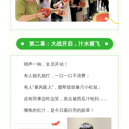
第二幕：大战开启，汁水横飞
哨声一响，全员开动！
有人稳扎稳打，一口一口不浪费；
有人“暴风吸入”，腮帮鼓鼓像只小松鼠；
还有同事边吃边笑，差点被西瓜汁呛到……
嘴角的红汁，是今日最闪亮的勋章！