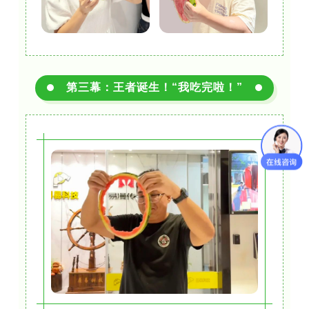
第三幕：王者诞生！“我吃完啦！”