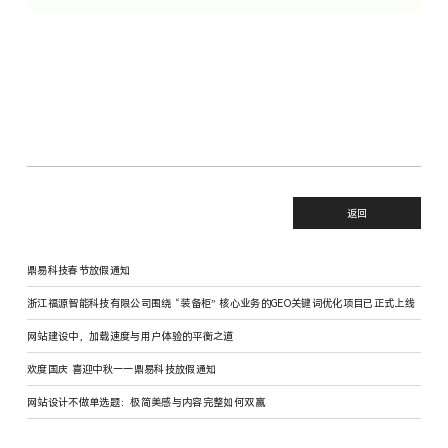
返回
鼎易科技春节放假通知
浙江福源智能科技有限公司围绕 “装备柜” 核心业务的GEO关键词优化项目已正式上线
网站建设中，加载速度与用户体验的平衡之道
欢度国庆 喜迎中秋——鼎易科技放假通知
网站设计不做单选题：极简美感与内容完整如何双赢