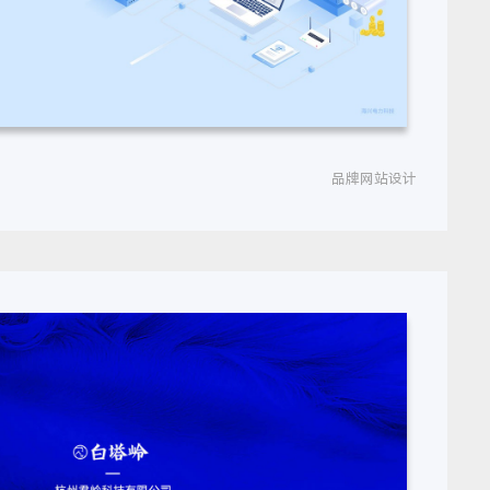
品牌网站设计