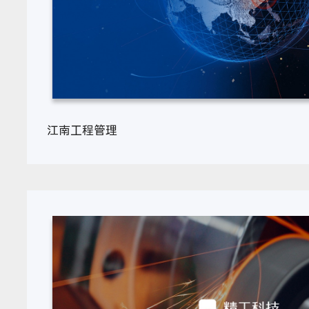
江南工程管理