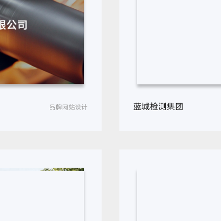
蓝城检测集团
品牌网站设计