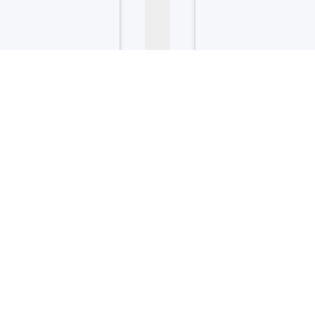
中博美家
品牌网站设计