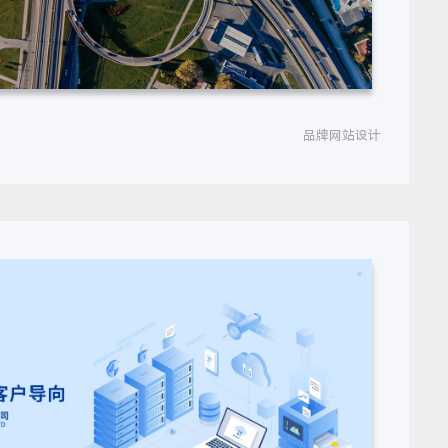
品牌网站设计