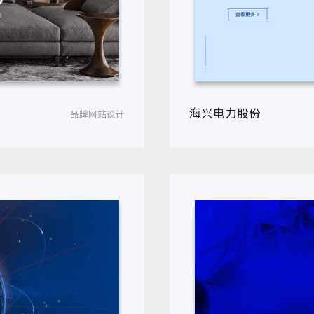
海兴电力股份
品牌网站设计