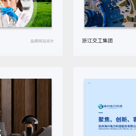
浙江交工集团
品牌网站设计