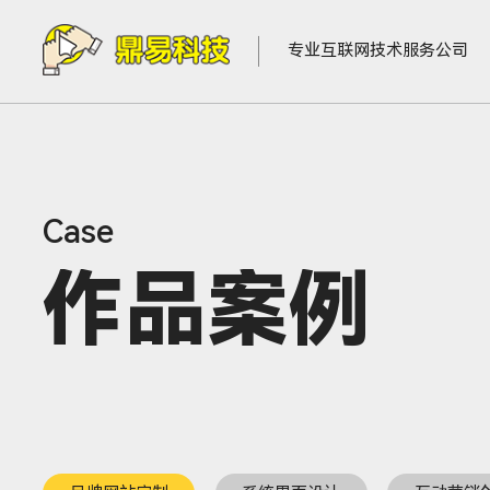
专业互联网技术服务公司
作品案例