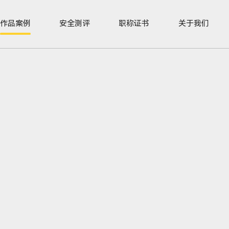
作品案例
安全测评
职称证书
关于我们